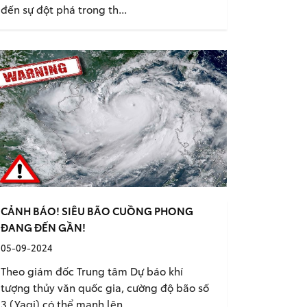
đến sự đột phá trong th...
CẢNH BÁO! SIÊU BÃO CUỒNG PHONG
ĐANG ĐẾN GẦN!
05-09-2024
Theo giám đốc Trung tâm Dự báo khí
tượng thủy văn quốc gia, cường độ bão số
3 (Yagi) có thể mạnh lên...