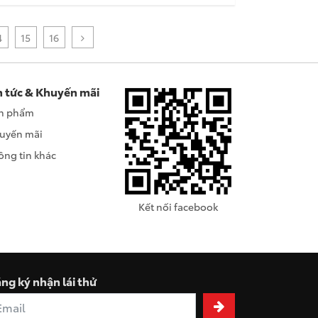
4
15
16
n tức & Khuyến mãi
n phẩm
uyến mãi
ông tin khác
Kết nối facebook
ng ký nhận lái thử