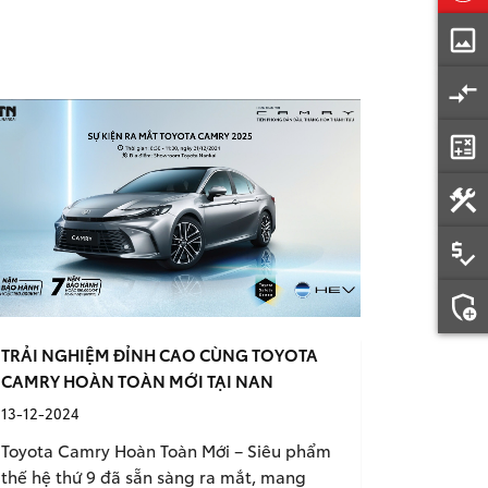
image
compare_arrows
calculate
construction
price_check
add_moderator
TRẢI NGHIỆM ĐỈNH CAO CÙNG TOYOTA
CAMRY HOÀN TOÀN MỚI TẠI NAN
13-12-2024
Toyota Camry Hoàn Toàn Mới – Siêu phẩm
thế hệ thứ 9 đã sẵn sàng ra mắt, mang