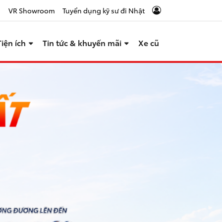
TA NANKAI
ƯU ĐÃI NGẬP TRÀN – RỘN RÀNG MÙA LỄ HỘI
ƯU Đ
task_alt
task_alt
VR Showroom
Tuyển dụng kỹ sư đi Nhật
Tiện ích
Tin tức & khuyến mãi
Xe cũ