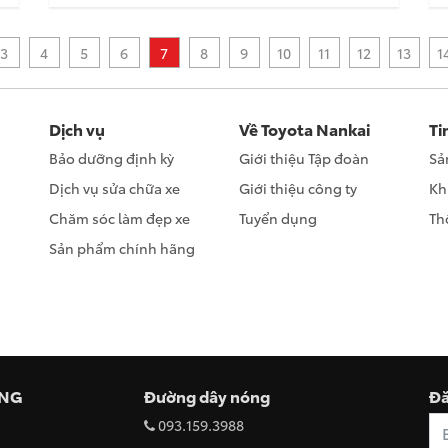
3
4
5
6
7
8
9
10
11
12
13
1
Dịch vụ
Về Toyota Nankai
Ti
Bảo dưỡng định kỳ
Giới thiệu Tập đoàn
Sả
Dịch vụ sửa chữa xe
Giới thiệu công ty
Kh
Chăm sóc làm đẹp xe
Tuyển dụng
Th
Sản phẩm chính hãng
ÒNG
Đường dây nóng
Đă
093.159.3988