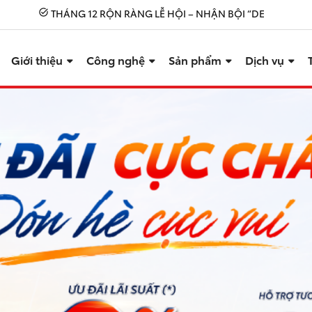
THÁNG 12 RỘN RÀNG LỄ HỘI – NHẬN BỘI “DEAL HỜI” TỪ TOYO
task_alt
Giới thiệu
Công nghệ
Sản phẩm
Dịch vụ