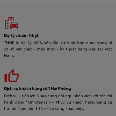
emoji_transportation
Đại lý chuẩn Nhật
TNHP là đại lý 100% vốn đầu tư Nhật bản được trang bị
cơ sở vật chất - máy móc - kỹ thuật hàng đầu tại Việt
Nam.
thumb_up_alt
Dịch vụ khách hàng số 1 Hải Phòng
Dịch vụ - tiện ích 5 sao cùng đội ngũ nhân viên với tôn chỉ
hành động "Omotenashi - Phục vụ khách hàng bằng cả
trái tim" tạo nên 1 TNHP vô cùng khác biệt.