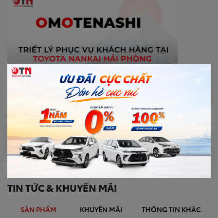
×
TIN TỨC & KHUYẾN MÃI
SẢN PHẨM
KHUYẾN MÃI
THÔNG TIN KHÁC