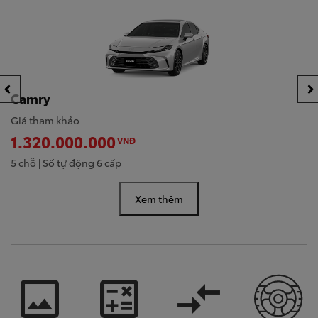
Camry
Giá tham khảo
1.320.000.000
VNĐ
5 chỗ | Số tự động 6 cấp
Xem thêm
image
calculate
compare_arrows