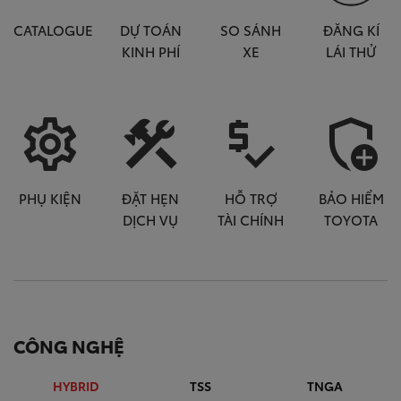
CATALOGUE
DỰ TOÁN
SO SÁNH
ĐĂNG KÍ
KINH PHÍ
XE
LÁI THỬ
settings
construction
price_check
add_moderator
PHỤ KIỆN
ĐẶT HẸN
HỖ TRỢ
BẢO HIỂM
DỊCH VỤ
TÀI CHÍNH
TOYOTA
CÔNG NGHỆ
HYBRID
TSS
TNGA