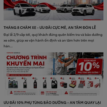
THÁNG 8 CHĂM XE - ƯU ĐÃI CỰC MÊ, AN TÂM ĐÓN LỄ
Đại lễ 2/9 sắp tới, quý khách đừng quên kiểm tra và bảo dưỡng
xe sớm, giúp xe vận hành ổn định và an tâm hơn trên mọi
hàn...
ƯU ĐÃI 10% PHỤ TÙNG BẢO DƯỠNG – AN TÂM QUAY LẠI