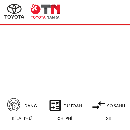
calculate
compare_arrows
ĐĂNG
DỰ TOÁN
SO SÁNH
KÍ LÁI THỬ
CHI PHÍ
XE