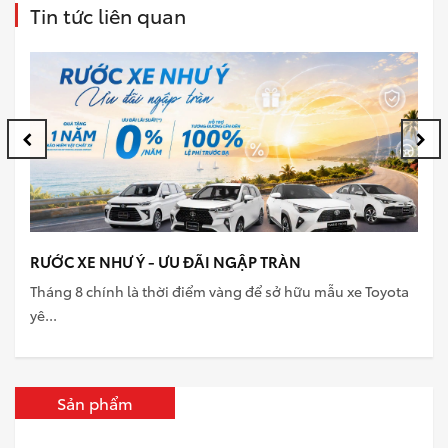
Tin tức liên quan
RƯỚC XE NHƯ Ý - ƯU ĐÃI NGẬP TRÀN
T
Tháng 8 chính là thời điểm vàng để sở hữu mẫu xe Toyota
Đ
yê...
d
Sản phẩm