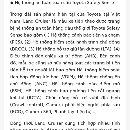
◆ Hệ thống an toàn toàn cầu Toyota Safety Sense
Trong dải sản phẩm hiện tại của Toyota tại Việt
Nam, Land Cruiser là mẫu xe tiếp theo được trang
bị hệ thống an toàn hàng đầu thế giới Toyota Safety
Sense bao gồm (1) Hệ thống cảnh báo tiền va chạm
(PCS), (2) Hệ thống kiểm soát hành trình chủ động
(DRCC), (3) Hệ thống hỗ trợ giữ làn đường (LTA), (4)
Điều chỉnh đèn chiếu xa tự động (AHB). Bên cạnh
đó, mẫu xe cũng sở hữu hàng loạt các trang bị tiên
tiến hỗ trợ người lái bao gồm Hệ thống kiểm soát
tích hợp động lực học (VDIM), Hệ thống chống ồn
chủ động (ANC), Hệ thống cảnh báo điểm mù
(BSM), Hệ thống cảnh báo phương tiện cắt ngang
khi lùi (RCTA), Chức năng hỗ trợ vượt địa hình
(Crawl control), Camera phát hiện người phía sau
(RCD), Camera 360, Phanh tay điện tử,…
Đồng thời, Land Cruiser cũng tích hợp nhiều tính
năng an toàn bị động và chủ động khác như 10 túi